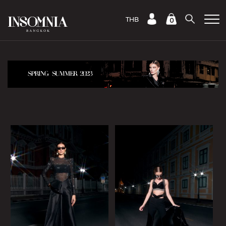
THB
0